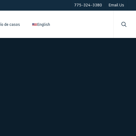
775-324-3380
Email Us
searc
ío de casos
English