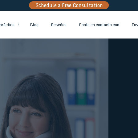
Schedule a Free Consultation
Blog
Reseñas
Ponte en contacto con
Env
práctica