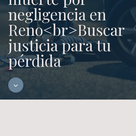
negligencia en
Reno<br>Buscar
justicia para tu
pérdida
Navigate
to
the
next