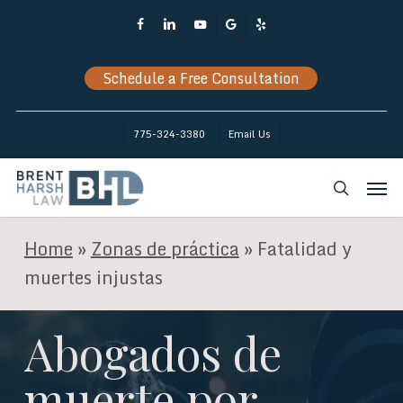
Skip
Facebook
Linkedin
Youtube
Google-
Yelp
to
Plus
main
Schedule a Free Consultation
content
775-324-3380
Email Us
Men
search
Home
»
Zonas de práctica
»
Fatalidad y
muertes injustas
Abogados de
muerte por