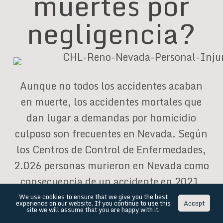
muertes por
negligencia?
Aunque no todos los accidentes acaban
en muerte, los accidentes mortales que
dan lugar a demandas por homicidio
culposo son frecuentes en Nevada. Según
los Centros de Control de Enfermedades,
2.026 personas murieron en Nevada como
consecuencia de un accidente en 2021.
De estas muertes accidentales,
We use cookies to ensure that we give you the best
experience on our website. If you continue to use this
Accept
site we will assume that you are happy with it.
aproximadamente una de cada cinco