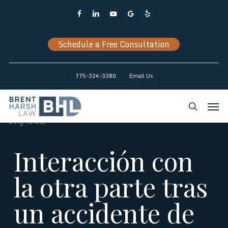
Skip
Facebook
Linkedin
Youtube
Google-
Yelp
to
Plus
main
Schedule a Free Consultation
content
775-324-3380
Email Us
Men
search
Interacción con
la otra parte tras
un accidente de