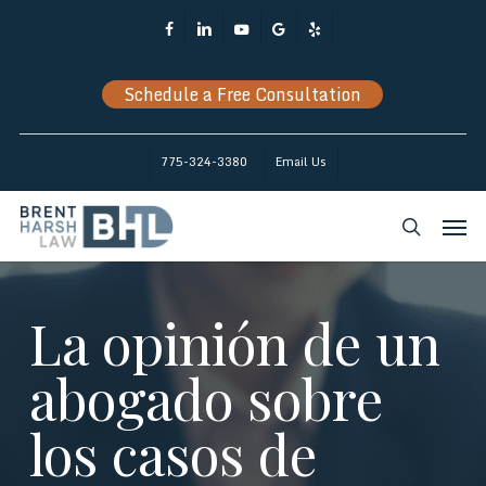
Skip
Facebook
Linkedin
Youtube
Google-
Yelp
to
Plus
main
Schedule a Free Consultation
content
775-324-3380
Email Us
Men
search
La opinión de un
abogado sobre
los casos de