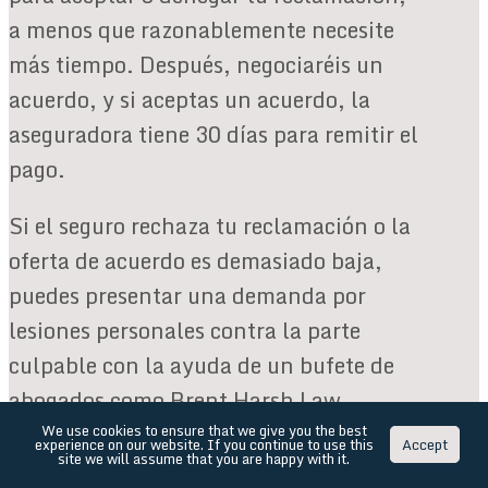
a menos que razonablemente necesite
más tiempo. Después, negociaréis un
acuerdo, y si aceptas un acuerdo, la
aseguradora tiene 30 días para remitir el
pago.
Si el seguro rechaza tu reclamación o la
oferta de acuerdo es demasiado baja,
puedes presentar una demanda por
lesiones personales contra la parte
culpable con la ayuda de un bufete de
abogados como Brent Harsh Law.
We use cookies to ensure that we give you the best
Protégete tras
experience on our website. If you continue to use this
Accept
site we will assume that you are happy with it.