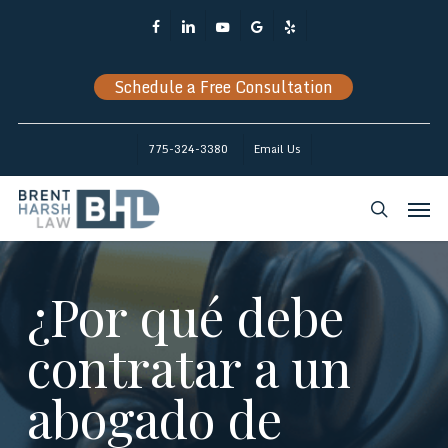
Skip
Facebook
Linkedin
Youtube
Google-
Yelp
to
Plus
main
Schedule a Free Consultation
content
775-324-3380
Email Us
Men
search
¿Por qué debe
contratar a un
abogado de