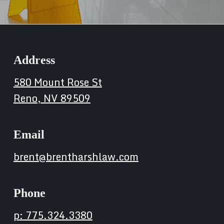
Address
580 Mount Rose St
Reno, NV 89509
Email
brent@brentharshlaw.com
Phone
p: 775.324.3380