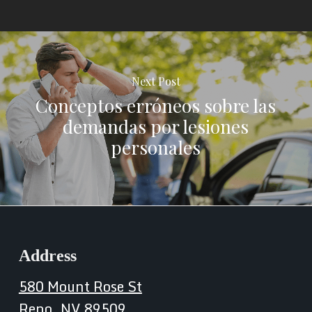
Next Post
Conceptos erróneos sobre las
demandas por lesiones
personales
Address
580 Mount Rose St
Reno, NV 89509