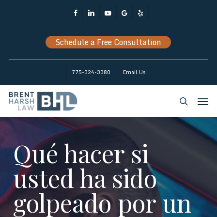
Skip
Facebook
Linkedin
Youtube
Google-
Yelp
to
Plus
main
Schedule a Free Consultation
content
775-324-3380
Email Us
Men
search
Qué hacer si
usted ha sido
golpeado por un