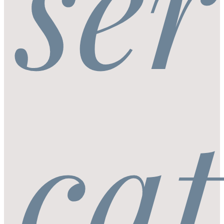
ser
cat