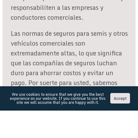
responsabiliten a las empresas y
conductores comerciales.
Las normas de seguros para semis y otros
vehículos comerciales son
extremadamente altas, lo que significa
que las compañías de seguros luchan
duro para ahorrar costos y evitar un
pago. Por suerte para usted, sabemos
todas las tácticas que utilizarán, así
We use cookies to ensure that we give you the best
experience on our website. If you continue to use this
Accept
como todas las regulaciones comerciales
site we will assume that you are happy with it.
de conducción y circunstancias que
pueden afectar su caso. Resolveremos su
caso rápidamente y le conseguiremos la