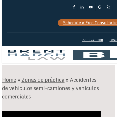
Skip
Facebook
Linkedin
Youtube
Google-
Yelp
Cl
to
Plus
M
main
Schedule a Free Consultati
content
775-324-3380
Emai
Home
»
Zonas de práctica
»
Accidentes
de vehículos semi-camiones y vehículos
comerciales