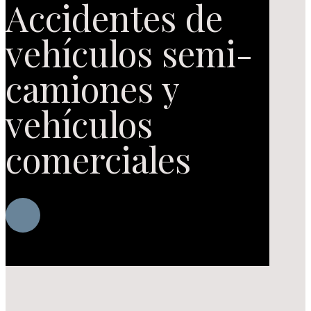
Accidentes de
vehículos semi-
camiones y
vehículos
comerciales
Navigate
to
the