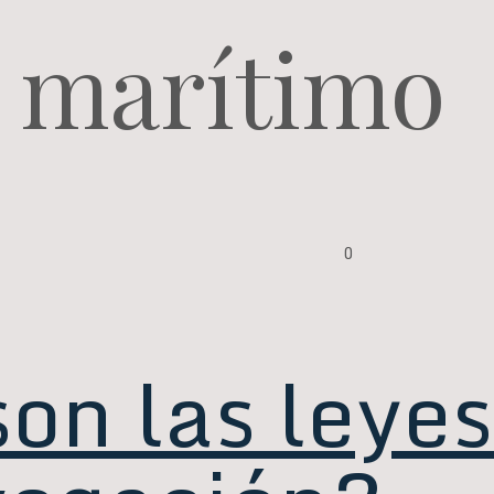
 marítimo
0
son las leye