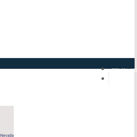
775-324-33
Email Us
, Nevada