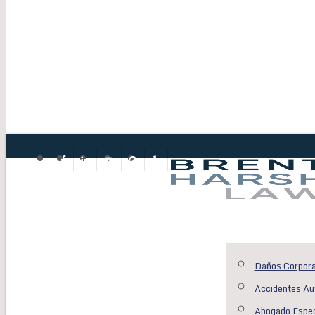
Facebook
Linkedin
Youtube
Google-
Yelp
Plus
Menu
Daños Corpora
Accidentes Au
Abogado Espec