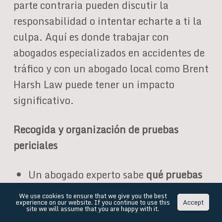
parte contraria pueden discutir la
responsabilidad o intentar echarte a ti la
culpa. Aquí es donde trabajar con
abogados especializados en accidentes de
tráfico y con un abogado local como Brent
Harsh Law puede tener un impacto
significativo.
Recogida y organización de pruebas
periciales
Un abogado experto sabe
qué pruebas
son más persuasivas
en los tribunales
We use cookies to ensure that we give you the best
experience on our website. If you continue to use this
Accept
de Nevada.
site we will assume that you are happy with it.