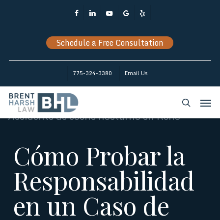
Skip
Facebook
Linkedin
Youtube
Google-
Yelp
to
Plus
main
Schedule a Free Consultation
content
775-324-3380
Email Us
Men
search
Cómo Probar la
Responsabilidad
en un Caso de