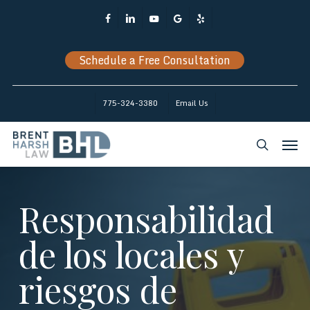
Skip
Facebook
Linkedin
Youtube
Google-
Yelp
to
Plus
main
Schedule a Free Consultation
content
775-324-3380
Email Us
Men
search
Responsabilidad
de los locales y
riesgos de