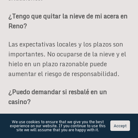
¿Tengo que quitar la nieve de mi acera en
Reno?
Las expectativas locales y los plazos son
importantes. No ocuparse de la nieve y el
hielo en un plazo razonable puede
aumentar el riesgo de responsabilidad.
¿Puedo demandar si resbalé en un
casino?
Sí. Los casinos tienen un elevado deber de
We use cookies to ensure that we give you the best
experience on our website. If you continue to use this
Accept
diligencia debido al constante tránsito de
site we will assume that you are happy with it.