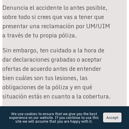
Denuncia el accidente lo antes posible,
sobre todo si crees que vas a tener que
presentar una reclamación por UM/UIM
a través de tu propia póliza.
Sin embargo, ten cuidado a la hora de
dar declaraciones grabadas o aceptar
ofertas de acuerdo antes de entender
bien cuáles son tus lesiones, las
obligaciones de la póliza y en qué
situación estás en cuanto a la cobertura.
Evita los acuerdos rápidos
We use cookies to ensure that we give you the best
experience on our website. If you continue to use this
Accept
site we will assume that you are happy with it.
Es posible que algunas lesiones y